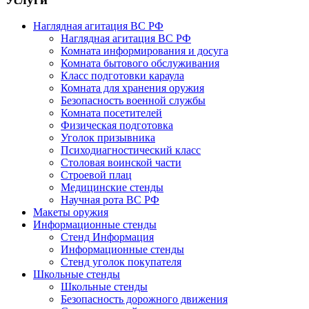
Наглядная агитация ВС РФ
Наглядная агитация ВС РФ
Комната информирования и досуга
Комната бытового обслуживания
Класс подготовки караула
Комната для хранения оружия
Безопасность военной службы
Комната посетителей
Физическая подготовка
Уголок призывника
Психодиагностический класс
Столовая воинской части
Строевой плац
Медицинские стенды
Научная рота ВС РФ
Макеты оружия
Информационные стенды
Стенд Информация
Информационные стенды
Стенд уголок покупателя
Школьные стенды
Школьные стенды
Безопасность дорожного движения