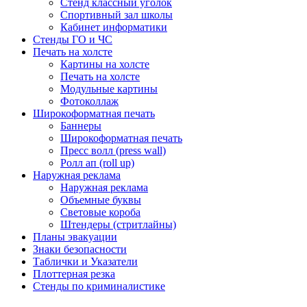
Стенд классный уголок
Спортивный зал школы
Кабинет информатики
Стенды ГО и ЧС
Печать на холсте
Картины на холсте
Печать на холсте
Модульные картины
Фотоколлаж
Широкоформатная печать
Баннеры
Широкоформатная печать
Пресс волл (press wall)
Ролл ап (roll up)
Наружная реклама
Наружная реклама
Объемные буквы
Световые короба
Штендеры (стритлайны)
Планы эвакуации
Знаки безопасности
Таблички и Указатели
Плоттерная резка
Стенды по криминалистике