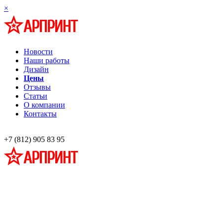
×
Новости
Наши работы
Дизайн
Цены
Отзывы
Статьи
О компании
Контакты
+7 (812) 905 83 95
Профессиональная разработка и изготовление информационных стендов наглядной
Широкоформатная печать,
Фото на холсте, багет
ar-print@bk.ru