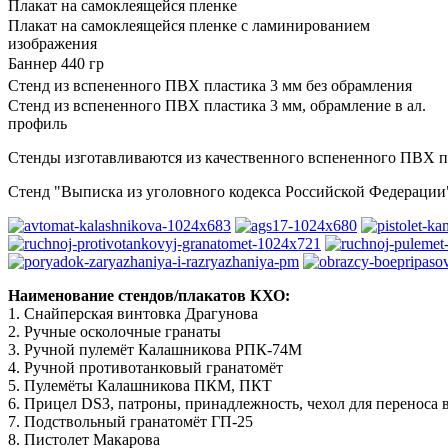
Плакат на самоклеящейся пленке
Плакат на самоклеящейся пленке с ламинированием
изображения
Баннер 440 гр
Стенд из вспененного ПВХ пластика 3 мм без обрамления
Стенд из вспененного ПВХ пластика 3 мм, обрамление в ал.
профиль
Стенды изготавливаются из качественного вспененного ПВХ пл
Стенд "Выписка из уголовного кодекса Российской Федерации"
Наименование стендов/плакатов КХО:
1. Снайперская винтовка Драгунова
2. Ручные осколочные гранаты
3. Ручной пулемёт Калашникова РПК-74М
4. Ручной противотанковый гранатомёт
5. Пулемёты Калашникова ПКМ, ПКТ
6. Прицел DS3, патроны, принадлежность, чехол для переноса 
7. Подствольный гранатомёт ГП-25
8. Пистолет Макарова