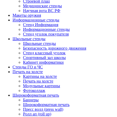
Строевой плац
Медицинские стенды
Научная рота ВС РФ
Макеты оружия
Информационные стенды
Стенд Информация
Информационные стенды
Стенд уголок покупателя
Школьные стенды
Школьные стенды
Безопасность дорожного движения
Стенд классный уголок
Спортивный зал школы
Кабинет информатики
Стенды ГО и ЧС
Печать на холсте
Картины на холсте
Печать на холсте
Модульные картины
Фотоколлаж
Широкоформатная печать
Баннеры
Широкоформатная печать
Пресс волл (press wall)
Ролл ап (roll up)