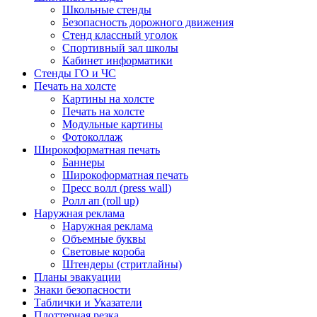
Школьные стенды
Безопасность дорожного движения
Стенд классный уголок
Спортивный зал школы
Кабинет информатики
Стенды ГО и ЧС
Печать на холсте
Картины на холсте
Печать на холсте
Модульные картины
Фотоколлаж
Широкоформатная печать
Баннеры
Широкоформатная печать
Пресс волл (press wall)
Ролл ап (roll up)
Наружная реклама
Наружная реклама
Объемные буквы
Световые короба
Штендеры (стритлайны)
Планы эвакуации
Знаки безопасности
Таблички и Указатели
Плоттерная резка