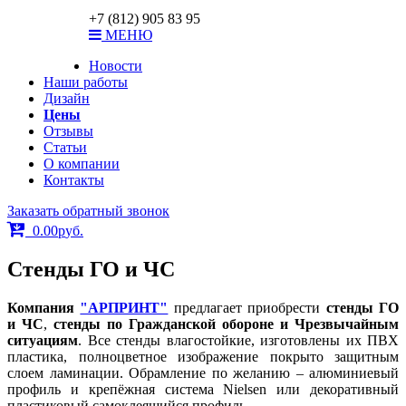
ar-print@bk.ru
+7 (812) 905 83 95
МЕНЮ
Новости
Наши работы
Дизайн
Цены
Отзывы
Статьи
О компании
Контакты
Заказать обратный звонок
0.00
р
уб.
Стенды ГО и ЧС
Компания
"АРПРИНТ"
предлагает приобрести
стенды ГО
и ЧС
,
стенды по Гражданской обороне и Чрезвычайным
ситуациям
. Все стенды влагостойкие, изготовлены их ПВХ
пластика, полноцветное изображение покрыто защитным
слоем ламинации. Обрамление по желанию – алюминиевый
профиль и крепёжная система Nielsen или декоративный
пластиковый самоклеящийся профиль.