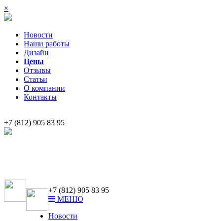
×
Новости
Наши работы
Дизайн
Цены
Отзывы
Статьи
О компании
Контакты
+7 (812) 905 83 95
Профессиональная разработка и изготовление информационных стендов наглядной
Широкоформатная печать,
Фото на холсте, багет
ar-print@bk.ru
+7 (812) 905 83 95
МЕНЮ
Новости