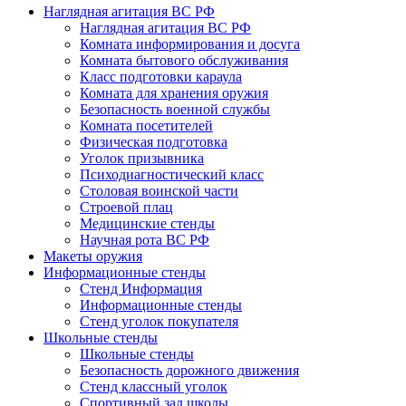
Наглядная агитация ВС РФ
Наглядная агитация ВС РФ
Комната информирования и досуга
Комната бытового обслуживания
Класс подготовки караула
Комната для хранения оружия
Безопасность военной службы
Комната посетителей
Физическая подготовка
Уголок призывника
Психодиагностический класс
Столовая воинской части
Строевой плац
Медицинские стенды
Научная рота ВС РФ
Макеты оружия
Информационные стенды
Стенд Информация
Информационные стенды
Стенд уголок покупателя
Школьные стенды
Школьные стенды
Безопасность дорожного движения
Стенд классный уголок
Спортивный зал школы