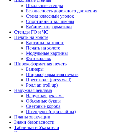
Школьные стенды
Школьные стенды
Безопасность дорожного движения
Стенд классный уголок
Спортивный зал школы
Кабинет информатики
Стенды ГО и ЧС
Печать на холсте
Картины на холсте
Печать на холсте
Модульные картины
Фотоколлаж
Широкоформатная печать
Баннеры
Широкоформатная печать
Пресс волл (press wall)
Ролл ап (roll up)
Наружная реклама
Наружная реклама
Объемные буквы
Световые короба
Штендеры (стритлайны)
Планы эвакуации
Знаки безопасности
Таблички и Указатели