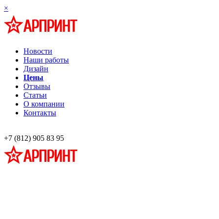
×
Новости
Наши работы
Дизайн
Цены
Отзывы
Статьи
О компании
Контакты
+7 (812) 905 83 95
Профессиональная разработка и изготовление информационных стендов наглядной
Широкоформатная печать,
Фото на холсте, багет
ar-print@bk.ru